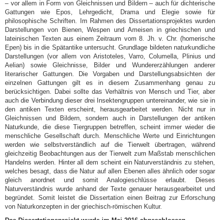
– vor allem in Form von Gleichnissen und Bildern – auch für dichterische
Gattungen wie Epos, Lehrgedicht, Drama und Elegie sowie für
philosophische Schriften. Im Rahmen des Dissertationsprojektes wurden
Darstellungen von Bienen, Wespen und Ameisen in griechischen und
lateinischen Texten aus einem Zeitraum vom 8. Jh. v. Chr. (homerische
Epen) bis in die Spätantike untersucht. Grundlage bildeten naturkundliche
Darstellungen (vor allem von Aristoteles, Varro, Columella, Plinius und
Aelian) sowie Gleichnisse, Bilder und Wundererzählungen anderer
literarischer Gattungen. Die Vorgaben und Darstellungsabsichten der
einzelnen Gattungen gilt es in diesem Zusammenhang genau zu
berücksichtigen. Dabei sollte das Verhältnis von Mensch und Tier, aber
auch die Verbindung dieser drei Insektengruppen untereinander, wie sie in
den antiken Texten erscheint, herausgearbeitet werden. Nicht nur in
Gleichnissen und Bildern, sondern auch in Darstellungen der antiken
Naturkunde, die diese Tiergruppen betreffen, scheint immer wieder die
menschliche Gesellschaft durch. Menschliche Werte und Einrichtungen
werden wie selbstverständlich auf die Tierwelt übertragen, während
gleichzeitig Beobachtungen aus der Tierwelt zum Maßstab menschlichen
Handelns werden. Hinter all dem scheint ein Naturverständnis zu stehen,
welches besagt, dass die Natur auf allen Ebenen alles ähnlich oder sogar
gleich anordnet und somit Analogieschlüsse erlaubt. Dieses
Naturverständnis wurde anhand der Texte genauer herausgearbeitet und
begründet. Somit leistet die Dissertation einen Beitrag zur Erforschung
von Naturkonzepten in der griechisch-römischen Kultur.