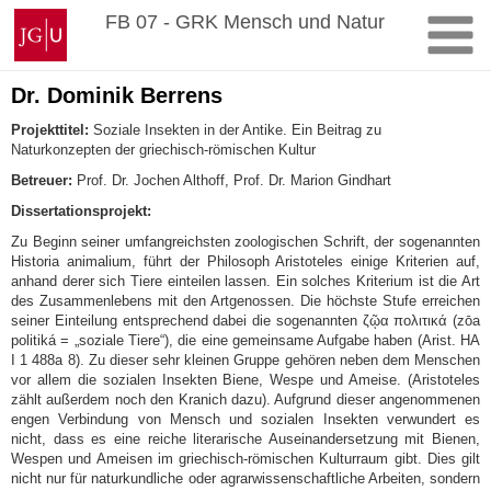
Zum
Johannes
FB 07 - GRK Mensch und Natur
Inhalt
Gutenberg-
springen
Universität
Mainz
Dr. Dominik Berrens
Projekttitel:
Soziale Insekten in der Antike. Ein Beitrag zu
Naturkonzepten der griechisch-römischen Kultur
Betreuer:
Prof. Dr. Jochen Althoff, Prof. Dr. Marion Gindhart
Dissertationsprojekt:
Zu Beginn seiner umfangreichsten zoologischen Schrift, der sogenannten
Historia animalium, führt der Philosoph Aristoteles einige Kriterien auf,
anhand derer sich Tiere einteilen lassen. Ein solches Kriterium ist die Art
des Zusammenlebens mit den Artgenossen. Die höchste Stufe erreichen
seiner Einteilung entsprechend dabei die sogenannten ζῷα πολιτικά (zōa
politiká = „soziale Tiere“), die eine gemeinsame Aufgabe haben (Arist. HA
I 1 488a 8). Zu dieser sehr kleinen Gruppe gehören neben dem Menschen
vor allem die sozialen Insekten Biene, Wespe und Ameise. (Aristoteles
zählt außerdem noch den Kranich dazu). Aufgrund dieser angenommenen
engen Verbindung von Mensch und sozialen Insekten verwundert es
nicht, dass es eine reiche literarische Auseinandersetzung mit Bienen,
Wespen und Ameisen im griechisch-römischen Kulturraum gibt. Dies gilt
nicht nur für naturkundliche oder agrarwissenschaftliche Arbeiten, sondern