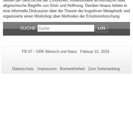
Gebiet der Geschichte der Emotionen, insbesondere an Aufsätzen über
altgriechische Begriffe von Stolz und Hoffnung. Darüber hinaus leitete er
eine informelle Diskussion über die Theorie der kognitiven Metaphorik und
organisierte einen Workshop über Methoden der Emotionsforschung.
SUCHE
LOS
Zusätzliche
Seiten-
Letzte
FB 07 - GRK Mensch und Natur
Februar 15, 2024
Name:
Aktualisierung:
Informationen
zu
Datenschutz
Impressum
Barrierefreiheit
Zum Seitenanfang
dieser
Seite