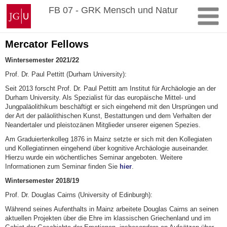
Zum
Johannes
FB 07 - GRK Mensch und Natur
Inhalt
Gutenberg-
springen
Universität
Mainz
Mercator Fellows
Wintersemester 2021/22
Prof. Dr. Paul Pettitt (Durham University):
Seit 2013 forscht Prof. Dr. Paul Pettitt am Institut für Archäologie an der
Durham University. Als Spezialist für das europäische Mittel- und
Jungpaläolithikum beschäftigt er sich eingehend mit den Ursprüngen und
der Art der paläolithischen Kunst, Bestattungen und dem Verhalten der
Neandertaler und pleistozänen Mitglieder unserer eigenen Spezies.
Am Graduiertenkolleg 1876 in Mainz setzte er sich mit den Kollegiaten
und Kollegiatinnen eingehend über kognitive Archäologie auseinander.
Hierzu wurde ein wöchentliches Seminar angeboten. Weitere
Informationen zum Seminar finden Sie
hier
.
Wintersemester 2018/19
Prof. Dr. Douglas Cairns (University of Edinburgh):
Während seines Aufenthalts in Mainz arbeitete Douglas Cairns an seinen
aktuellen Projekten über die Ehre im klassischen Griechenland und im