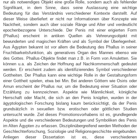
nur als notwendiges Objekt eine große Rolle, sondern auch als fehlender
Signifikant, in dem Sinne, dass seine Auslassung eine wichtige
Bedeutung für das Verständnis verschiedener Kontexte darstellt. Auf
dieser Weise überliefert er nicht nur Informationen über Konzepte wie
Nacktheit, sondern auch über soziale Ränge und Alter und verdeutlicht
epochenbezogene Unterschiede. Der Penis mit einer erigierten Form
(Phallus) erscheint in antiken Quellen als Vehrerungsobjekt mit
bewunderten und magischen Kräften und als Symbol der Überlegenheit.
Aus Ägypten bekannt ist vor allem die Bedeutung des Phallus in seiner
Fruchtbarkeitsfunktion, als generatives Organ des Mannes ebenso wie
des Gottes. Phallus-Objekte findet man z.B. in Form von Amuletten. Sie
können u.a. als Zeichen der Hoffnung auf Nachkommenschaft gedeutet
werden. Er erscheint zudem als identifizierendes Symbol verschiedener
Gottheiten. Der Phallus kann eine wichtige Rolle in der Gestaltungsform
einer Gottheit spielen, etwa bei Min. Bei anderen Göttern wie Osiris oder
Amun erscheint der Phallus nur, um die Bedeutung einer Situation oder
Erzählung zu kennzeichnen. Aspekte wie Männlichkeit, königliche
Herrschaft oder Macht, die sich an den Penis knüpfen, wurden in der
ägyptologischen Forschung bislang kaum berücksichtigt, da der Penis
grundsätzlich in sexuellen bzw. erotischen oder göttlichen Studien
untersucht wurde. Ziel dieses Promotionsvorhabens ist es, grundlegende
Aspekte und die verschiedenen Bedeutungen und Symboliken des Penis
im Alten Ägypten zu erfassen. Disziplinübergreifend werden Methoden der
Geschlechterforschung, Soziologie und Religionsgeschichte eingebunden.
Anliegen dieser Dissertation ist es, diese verschiedenen