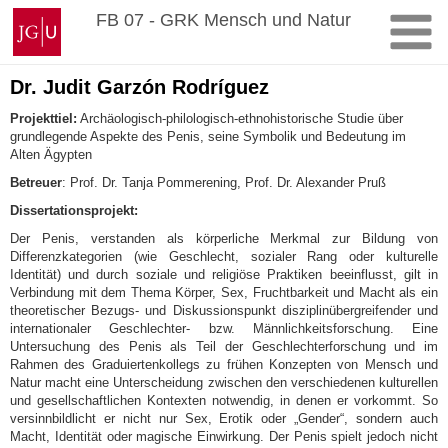
Zum
Johannes
FB 07 - GRK Mensch und Natur
Inhalt
Gutenberg-
springen
Universität
Mainz
Dr. Judit Garzón Rodríguez
Projekttiel:
Archäologisch-philologisch-ethnohistorische Studie über
grundlegende Aspekte des Penis, seine Symbolik und Bedeutung im
Alten Ägypten
Betreuer
: Prof. Dr. Tanja Pommerening, Prof. Dr. Alexander Pruß
Dissertationsprojekt:
Der Penis, verstanden als körperliche Merkmal zur Bildung von
Differenzkategorien (wie Geschlecht, sozialer Rang oder kulturelle
Identität) und durch soziale und religiöse Praktiken beeinflusst, gilt in
Verbindung mit dem Thema Körper, Sex, Fruchtbarkeit und Macht als ein
theoretischer Bezugs- und Diskussionspunkt disziplinübergreifender und
internationaler Geschlechter- bzw. Männlichkeitsforschung. Eine
Untersuchung des Penis als Teil der Geschlechterforschung und im
Rahmen des Graduiertenkollegs zu frühen Konzepten von Mensch und
Natur macht eine Unterscheidung zwischen den verschiedenen kulturellen
und gesellschaftlichen Kontexten notwendig, in denen er vorkommt. So
versinnbildlicht er nicht nur Sex, Erotik oder „Gender“, sondern auch
Macht, Identität oder magische Einwirkung. Der Penis spielt jedoch nicht