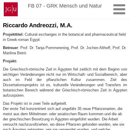
Zum
Johannes
FB 07 - GRK Mensch und Natur
Inhalt
Gutenberg-
springen
Universität
Mainz
Riccardo Andreozzi, M.A.
Projekttitel:
Cultural exchanges in the botanical and pharmaceutical field
in Greek-roman Egypt
Betreuer
: Prof. Dr. Tanja Pommerening, Prof. Dr. Jochen Althoff, Prof. Dr.
Marilina Betrò
Projekt:
Die Griechisch-römische Zeit in Ägypten fiel zeitlich mit dem Beginn von
wichtigen Veränderungen nicht nur im Wirtschaft- und Sozialbereich, aber
auch im Feld der pflanzlichen Kultur zusammen. Ziel des
Dissertationsprojekts ist es, kulturelle Veränderungen und Transfers im
botanischen Bereich während der Griechisch-römischen Zeit in Ägypten
aufzuspüren.
Das Projekt ist in zwei Teile aufgeteilt.
Der erste Teil konzentriert sich auf ungefähr 35 neue Pflanzenarten, die
meist aus dem Mittelmeer- oder asiatischen Raum kommen und die ab
der griechischen Besetzung in Ägypten eingeführt wurden. Die Arbeit
versucht nachzuvollziehen, wo diese Pflanzen gefunden wurden, wie sie
nach Ägypten gelangten, wie sie verwendet wurden, und welche