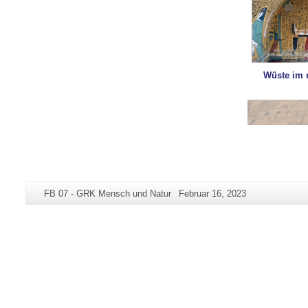
Wüste im 
Zusätzliche
Seiten-
Letzte
FB 07 - GRK Mensch und Natur
Februar 16, 2023
Informationen
Name:
Aktualisierung:
zu
dieser
Seite