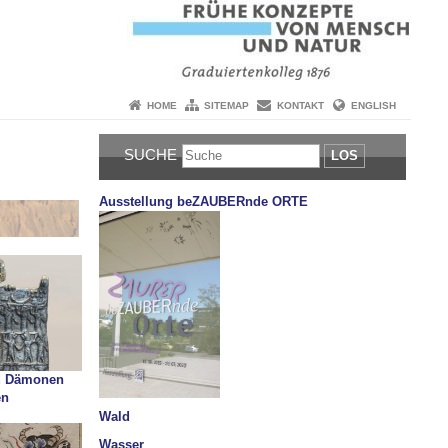
HOME
SITEMAP
KONTAKT
ENGLISH
SUCHE
LOS
Ausstellung beZAUBERnde ORTE
d Dämonen
en
Wald
Wasser