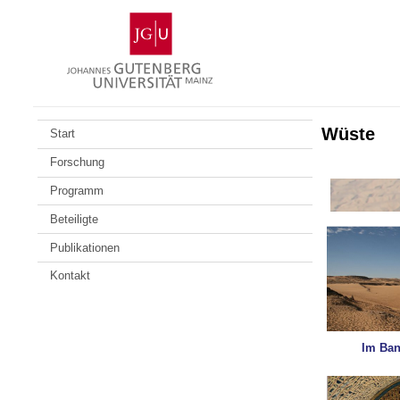
Zum
Johannes
Inhalt
Gutenberg-
springen
Universität
Mainz
Wüste
Start
Forschung
Programm
Beteiligte
Publikationen
Kontakt
Im Ban