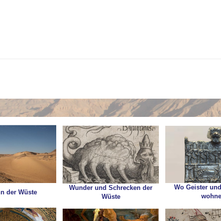
Wo Geister un
Wunder und Schrecken der
n der Wüste
wohn
Wüste